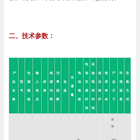
二、技术参数：
电
应
产
光
输
电
功
电
池
急
低
使
产
环
安
光
品
型
源
入
材
源
率
色
池
充
照
压
用
品
境
装
通
名
号
规
电
质
功
因
温
规
满
明
保
寿
尺
温
方
量
称
格
压
率
数
格
时
时
护
命
寸
度
式
间
间
面
板
：