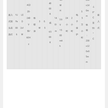
Ni-
260
40
AC2
M
x14
-1
00
H
0m
20-
3.
0°
K
嵌入
YJ
LE
电
嵌
m
C
240
铁
14
24
2
5
3.6
式双
Fe
D
3
0.
子
入
或
至
V
喷
0l
小
小
万
V
铁
头应
00
2x1
W
5
保
式
55
1
5
箱
50/
涂
m
时
时
小
65
°
急灯
6
W
护
00
：
00
60H
时
C
mA
230
K
z
h
x12
0x6
5m
m