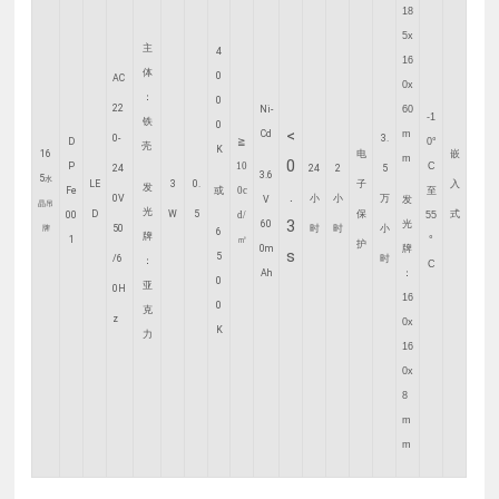
18
5x
主
4
16
体
0
AC
0x
：
0
22
Ni-
60
-1
铁
0
<
Cd
m
0-
3.
D
≧
0°
壳
K
16
电
嵌
m
0
P
10
C
24
24
2
5
3.6
5
水
LE
3
0.
子
入
发
Fe
或
0c
至
.
0V
小
小
万
V
发
晶吊
光
D
W
5
保
式
00
d/
55
3
60
光
牌
50
时
时
小
6
牌
1
㎡
°
护
0m
牌
s
5
/6
时
：
C
Ah
：
0
亚
0H
16
0
克
z
0x
K
力
16
0x
8
m
m