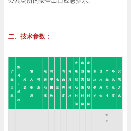
公共场所的安全出口应急指示。
二、技术参数：
应
电
应
型
产
输
电
功
表
电
急
池
急
低
使
产
环
安
号
品
光
入
材
源
率
面
池
启
充
照
压
用
品
境
装
色
/
名
源
电
质
功
因
亮
规
动
满
明
保
寿
尺
温
方
温
规
称
压
率
数
度
格
时
时
时
护
命
寸
度
式
格
间
间
间
铁
壳
：